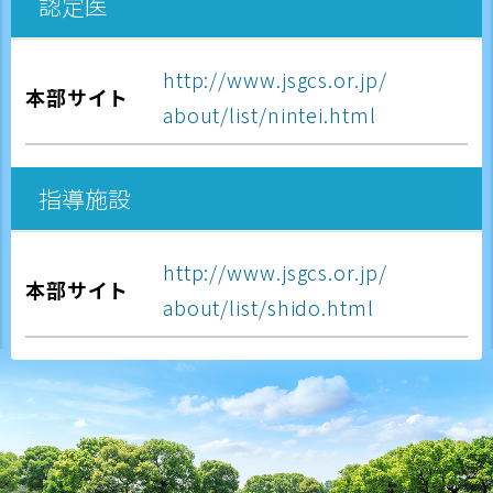
認定医
http://www.jsgcs.or.jp/
本部サイト
about/list/nintei.html
指導施設
http://www.jsgcs.or.jp/
本部サイト
about/list/shido.html